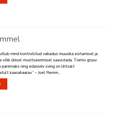
emmel
võlub mind kontrollitud vabadus muusika esitamisel ja
a võib ühisel musitseerimisel saavutada. Toimiv gruuv
u paremaks ning edasiviiv sving on lihtsalt
ult kaasahaarav.” – Joel Remm...
I