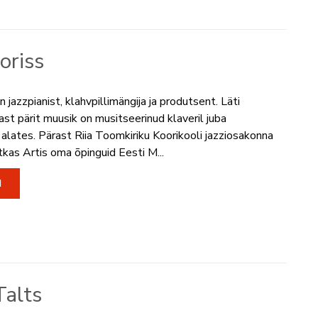
oriss
n jazzpianist, klahvpillimängija ja produtsent. Läti
ast pärit muusik on musitseerinud klaveril juba
alates. Pärast Riia Toomkiriku Koorikooli jazziosakonna
tkas Artis oma õpinguid Eesti M...
I
Talts