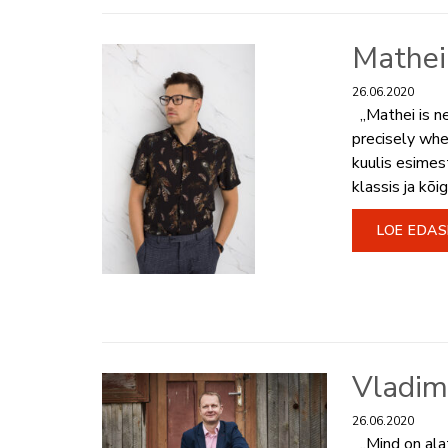
Mathei
26.06.2020
„Mathei is nev
precisely whe
kuulis esimes
klassis ja kõi
LOE EDAS
Vladim
26.06.2020
„Mind on alat