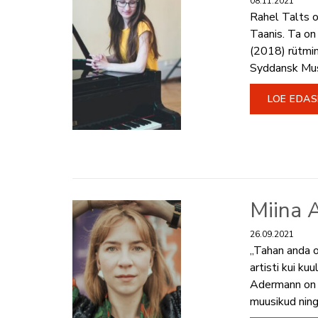
08.11.2021
Rahel Talts o
Taanis. Ta on
(2018) rütmim
Syddansk Musi
LOE EDAS
Miina 
26.09.2021
„Tahan anda o
artisti kui k
Adermann on pi
muusikud ning