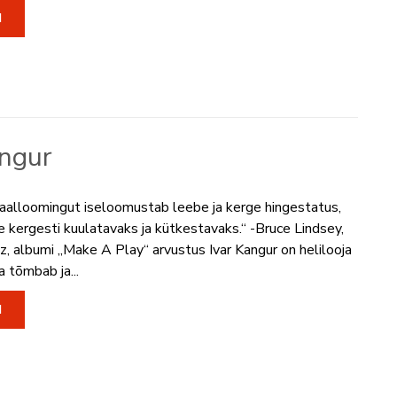
I
angur
aalloomingut iseloomustab leebe ja kerge hingestatus,
e kergesti kuulatavaks ja kütkestavaks.“ -Bruce Lindsey,
z, albumi „Make A Play“ arvustus Ivar Kangur on helilooja
a tõmbab ja...
I