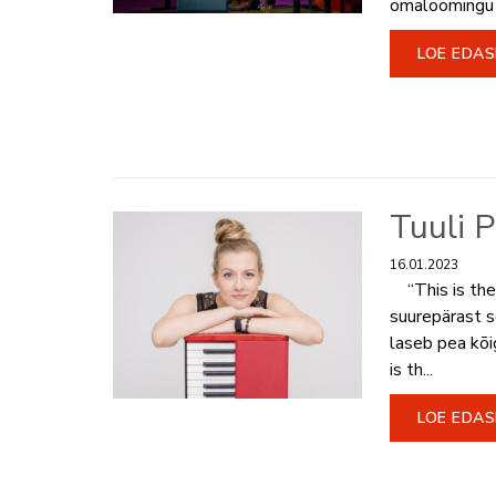
omaloomingu l
LOE EDAS
Tuuli P
16.01.2023
“This is the S
suurepärast so
laseb pea kõi
is th...
LOE EDAS