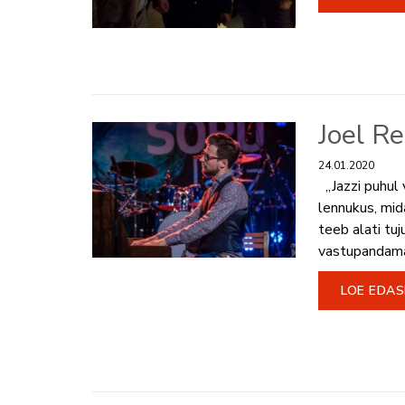
Joel R
24.01.2020
„Jazzi puhul 
lennukus, mid
teeb alati tuj
vastupandamat
LOE EDAS