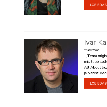
LOE EDAS
Ivar K
20.08.2020
„Tema origin
mis teeb sell
All About Jaz
ja pianist, ked
LOE EDAS