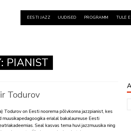
EESTI JAZZ
UUDISED
PROGRAMM
TULE 
Y:
PIANIST
A
ir Todurov
Ar
a) Todurov on Eesti noorema põlvkonna jazzpianist, kes
 muusikapedagoogika erialal bakalaureuse Eesti
eatriakadeemias. Seal kasvas tema huvi jazzmuusika ning