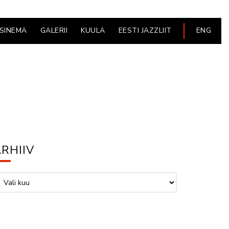
ESINEMA
GALERII
KUULA
EESTI JAZZLIIT
ENG
RHIIV
hiiv