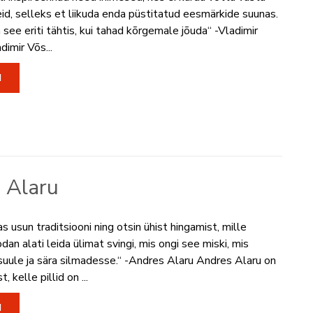
eid, selleks et liikuda enda püstitatud eesmärkide suunas.
see eriti tähtis, kui tahad kõrgemale jõuda“ -Vladimir
imir Võs...
I
 Alaru
 usun traditsiooni ning otsin ühist hingamist, mille
an alati leida ülimat svingi, mis ongi see miski, mis
uule ja sära silmadesse.“ -Andres Alaru Andres Alaru on
, kelle pillid on ...
I