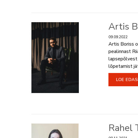
Artis B
09.09.2022
Artis Boriss o
pealinnast Rii
lapsepõlvest 
lõpetamist jä
LOE EDAS
Rahel 