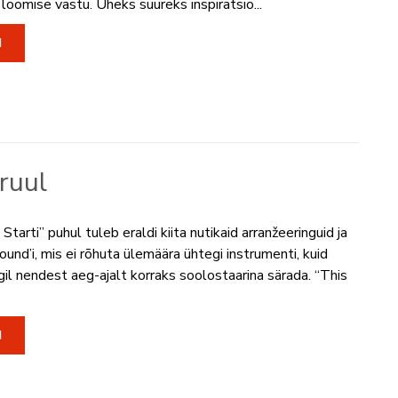
oomise vastu. Üheks suureks inspiratsio...
I
ruul
tarti” puhul tuleb eraldi kiita nutikaid arranžeeringuid ja
und’i, mis ei rõhuta ülemäära ühtegi instrumenti, kuid
gil nendest aeg-ajalt korraks soolostaarina särada. “This
I