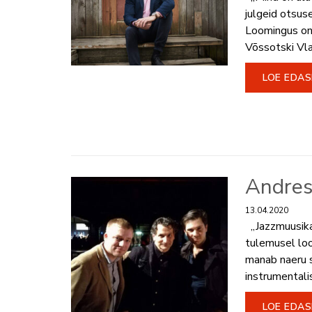
julgeid otsus
Loomingus on 
Võssotski Vlad
LOE EDAS
Andres
13.04.2020
„Jazzmuusikas
tulemusel lood
manab naeru s
instrumentalist
LOE EDAS