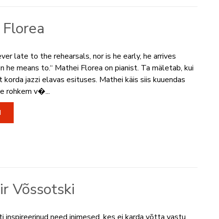
 Florea
er late to the rehearsals, nor is he early, he arrives
n he means to.“ Mathei Florea on pianist. Ta mäletab, kui
t korda jazzi elavas esituses. Mathei käis siis kuuendas
ge rohkem v�...
I
ir Võssotski
i inspireerinud need inimesed, kes ei karda võtta vastu