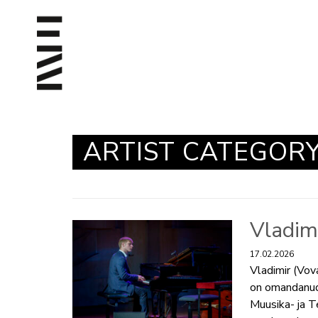
ARTIST CATEGOR
Vladim
17.02.2026
Vladimir (Vov
on omandanud
Muusika- ja T