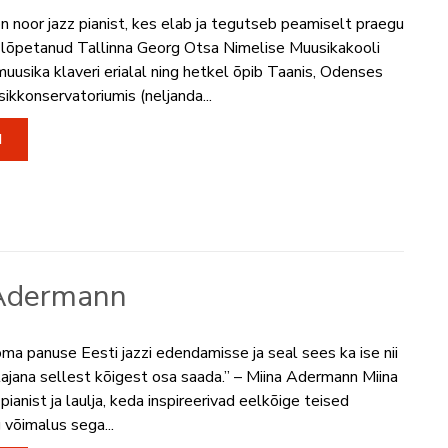
n noor jazz pianist, kes elab ja tegutseb peamiselt praegu
 lõpetanud Tallinna Georg Otsa Nimelise Muusikakooli
uusika klaveri erialal ning hetkel õpib Taanis, Odenses
kkonservatoriumis (neljanda...
I
Adermann
ma panuse Eesti jazzi edendamisse ja seal sees ka ise nii
uulajana sellest kõigest osa saada.” – Miina Adermann Miina
anist ja laulja, keda inspireerivad eelkõige teised
 võimalus sega...