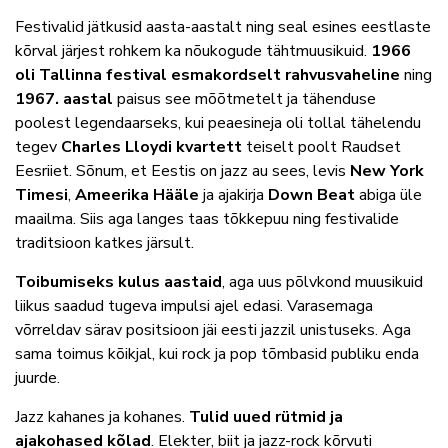
Festivalid jätkusid aasta-aastalt ning seal esines eestlaste
kõrval järjest rohkem ka nõukogude tähtmuusikuid.
1966
oli Tallinna festival esmakordselt rahvusvaheline
ning
1967. aastal
paisus see mõõtmetelt ja tähenduse
poolest legendaarseks, kui peaesineja oli tollal tähelendu
tegev
Charles Lloydi kvartett
teiselt poolt Raudset
Eesriiet. Sõnum, et Eestis on jazz au sees, levis
New York
Timesi
,
Ameerika Hääle
ja ajakirja
Down Beat
abiga üle
maailma. Siis aga langes taas tõkkepuu ning festivalide
traditsioon katkes järsult.
Toibumiseks kulus aastaid
, aga uus põlvkond muusikuid
liikus saadud tugeva impulsi ajel edasi. Varasemaga
võrreldav särav positsioon jäi eesti jazzil unistuseks. Aga
sama toimus kõikjal, kui rock ja pop tõmbasid publiku enda
juurde.
Jazz kahanes ja kohanes.
Tulid uued rütmid ja
ajakohased kõlad
. Elekter, biit ja jazz-rock kõrvuti