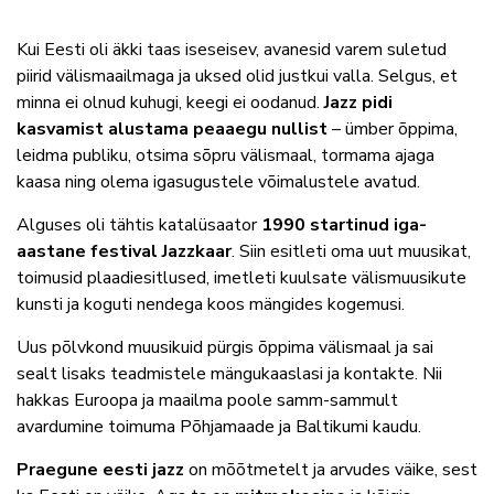
Kui Eesti oli äkki taas iseseisev, avanesid varem suletud
piirid välismaailmaga ja uksed olid justkui valla. Selgus, et
minna ei olnud kuhugi, keegi ei oodanud.
Jazz pidi
kasvamist alustama peaaegu nullist
– ümber õppima,
leidma publiku, otsima sõpru välismaal, tormama ajaga
kaasa ning olema igasugustele võimalustele avatud.
Alguses oli tähtis katalüsaator
1990 startinud iga-
aastane festival Jazzkaar
. Siin esitleti oma uut muusikat,
toimusid plaadiesitlused, imetleti kuulsate välismuusikute
kunsti ja koguti nendega koos mängides kogemusi.
Uus põlvkond muusikuid pürgis õppima välismaal ja sai
sealt lisaks teadmistele mängukaaslasi ja kontakte. Nii
hakkas Euroopa ja maailma poole samm-sammult
avardumine toimuma Põhjamaade ja Baltikumi kaudu.
Praegune eesti jazz
on mõõtmetelt ja arvudes väike, sest