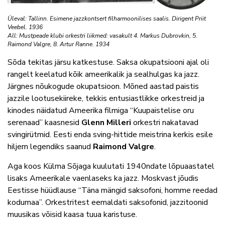
Üleval: Tallinn. Esimene jazzkontsert filharmoonilises saalis. Dirigent Priit
Veebel. 1936
All: Mustpeade klubi orkestri liikmed: vasakult 4. Markus Dubrovkin, 5.
Raimond Valgre, 8. Artur Ranne. 1934
Sõda tekitas järsu katkestuse. Saksa okupatsiooni ajal oli
rangelt keelatud kõik ameerikalik ja sealhulgas ka jazz.
Järgnes nõukogude okupatsioon. Mõned aastad paistis
jazzile lootusekiireke, tekkis entusiastlikke orkestreid ja
kinodes näidatud Ameerika filmiga “Kuupaistelise oru
serenaad” kaasnesid
Glenn Milleri
orkestri nakatavad
svingirütmid. Eesti enda sving-hittide meistrina kerkis esile
hiljem legendiks saanud
Raimond Valgre
.
Aga koos Külma Sõjaga kuulutati 1940ndate lõpuaastatel
lisaks Ameerikale vaenlaseks ka jazz. Moskvast jõudis
Eestisse hüüdlause “Täna mängid saksofoni, homme reedad
kodumaa”. Orkestritest eemaldati saksofonid, jazzitoonid
muusikas võisid kaasa tuua karistuse.