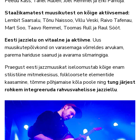
Peedu Kass, Tanel Ruben, Joel Remmel ja Erki Pärnoja.
Staažikamatest muusikutest on kõige aktiivsemad:
Lembit Saarsalu, Tõnu Naissoo, Villu Veski, Raivo Tafenau,
Mart Soo, Taavo Remmel, Toomas Rull ja Raul Sööt.
Eesti jazzielu on vitaalne ja aktiivne
. Uus
muusikutepõlvkond on varasemaga võrreldes arvukam,
parema hariduse saanud ja avarama silmaringiga.
Praegust eesti jazzmuusikat iseloomustab kõige enam
stilistiline mitmekesisus, folkloorsete elementide
kaasamine, tõmme põhjamaise kõla poole ning
tung järjest
rohkem integreeruda rahvusvahelisse jazziellu
.