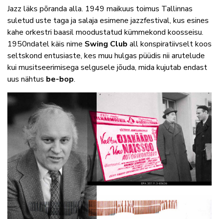
Jazz läks põranda alla. 1949 maikuus toimus Tallinnas
suletud uste taga ja salaja esimene jazzfestival, kus esines
kahe orkestri baasil moodustatud kümmekond koosseisu.
1950ndatel käis nime
Swing Club
all konspiratiivselt koos
seltskond entusiaste, kes muu hulgas püüdis nii arutelude
kui musitseerimisega selgusele jõuda, mida kujutab endast
uus nähtus
be-bop
.