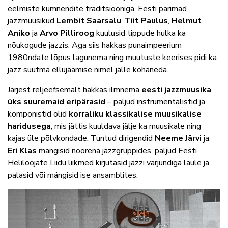
eelmiste kümnendite traditsiooniga. Eesti parimad
jazzmuusikud
Lembit Saarsalu
,
Tiit Paulus
,
Helmut
Aniko
ja
Arvo Pilliroog
kuulusid tippude hulka ka
nõukogude jazzis. Aga siis hakkas punaimpeerium
1980ndate lõpus lagunema ning muutuste keerises pidi ka
jazz suutma ellujäämise nimel jälle kohaneda.
Järjest reljeefsemalt hakkas ilmnema
eesti jazzmuusika
üks suuremaid eripärasid
– paljud instrumentalistid ja
komponistid olid
korraliku klassikalise muusikalise
haridusega
, mis jättis kuuldava jälje ka muusikale ning
kajas üle põlvkondade. Tuntud dirigendid
Neeme Järvi
ja
Eri Klas
mängisid noorena jazzgruppides, paljud Eesti
Heliloojate Liidu liikmed kirjutasid jazzi varjundiga laule ja
palasid või mängisid ise ansamblites.