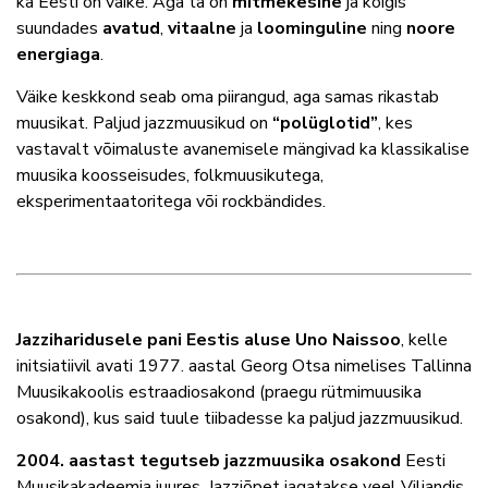
ka Eesti on väike. Aga ta on
mitmekesine
ja kõigis
suundades
avatud
,
vitaalne
ja
loominguline
ning
noore
energiaga
.
Väike keskkond seab oma piirangud, aga samas rikastab
muusikat. Paljud jazzmuusikud on
“polüglotid”
, kes
vastavalt võimaluste avanemisele mängivad ka klassikalise
muusika koosseisudes, folkmuusikutega,
eksperimentaatoritega või rockbändides.
Jazziharidusele pani Eestis aluse Uno Naissoo
, kelle
initsiatiivil avati 1977. aastal Georg Otsa nimelises Tallinna
Muusikakoolis estraadiosakond (praegu rütmimuusika
osakond), kus said tuule tiibadesse ka paljud jazzmuusikud.
2004. aastast tegutseb jazzmuusika osakond
Eesti
Muusikakadeemia juures. Jazziõpet jagatakse veel Viljandis