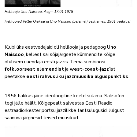
Helilooja Uno Naissoo. Aeg – 17.01.1978
Heliloojad Valter Ojakäär ja Uno Naissoo (paremal) vestlemas. 1961 veebruar
Klubi üks eestvedajaid oli helilooja ja pedagoog
Uno
Naissoo
, kellest sai sõjajärgsete kümnendite kõige
olulisem uuendaja eesti jazzis. Tema sümbioosi
folkloorsest elemendist
ja
west-coast-jazz
’ist
peetakse
eesti rahvusliku jazzmuusika alguspunktiks
.
1956 hakkas jäine ideoloogiline keeld sulama. Saksofon
tegi jälle häält. Kõigepealt salvestas Eesti Raadio
estraadiorkester portsu jazzilikke tantsulugusid. Julgust
saanuna järgnesid teised muusikud.