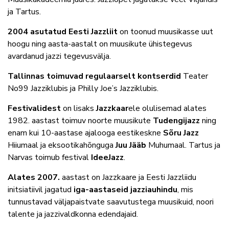
ja Tartus.
2004 asutatud Eesti Jazzliit
on toonud muusikasse uut
hoogu ning aasta-aastalt on muusikute ühistegevus
avardanud jazzi tegevusvälja.
Tallinnas toimuvad regulaarselt kontserdid
Teater
No99 Jazziklubis ja Philly Joe’s Jazziklubis.
Festivalidest
on lisaks
Jazzkaar
ele olulisemad alates
1982. aastast toimuv noorte muusikute
Tudengijazz
ning
enam kui 10-aastase ajalooga eestikeskne
Sõru Jazz
Hiiumaal ja eksootikahõnguga
Juu Jääb
Muhumaal. Tartus ja
Narvas toimub festival
IdeeJazz
.
Alates 2007.
aastast on Jazzkaare ja Eesti Jazzliidu
initsiatiivil jagatud
iga-aastaseid jazziauhindu
, mis
tunnustavad väljapaistvate saavutustega muusikuid, noori
talente ja jazzivaldkonna edendajaid.