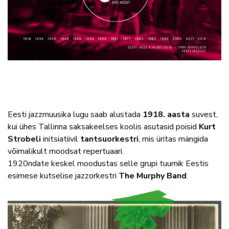
Eesti jazzmuusika lugu saab alustada
1918. aasta
suvest,
kui ühes Tallinna saksakeelses koolis asutasid poisid
Kurt
Strobeli
initsiatiivil
tantsuorkestri
, mis üritas mängida
võimalikult moodsat repertuaari.
1920ndate keskel moodustas selle grupi tuumik Eestis
esimese kutselise jazzorkestri
The Murphy Band
.