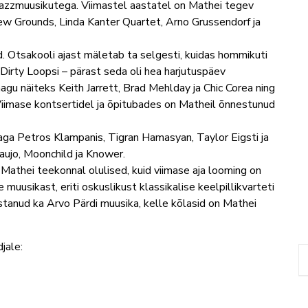
 jazzmuusikutega. Viimastel aastatel on Mathei tegev
w Grounds, Linda Kanter Quartet, Arno Grussendorf ja
d. Otsakooli ajast mäletab ta selgesti, kuidas hommikuti
 Dirty Loopsi – pärast seda oli hea harjutuspäev
nagu näiteks Keith Jarrett, Brad Mehlday ja Chic Corea ning
iimase kontsertidel ja õpitubades on Matheil õnnestunud
aga Petros Klampanis, Tigran Hamasyan, Taylor Eigsti ja
aujo, Moonchild ja Knower.
Mathei teekonnal olulised, kuid viimase aja looming on
muusikast, eriti oskuslikust klassikalise keelpillikvarteti
stanud ka Arvo Pärdi muusika, kelle kõlasid on Mathei
jale: