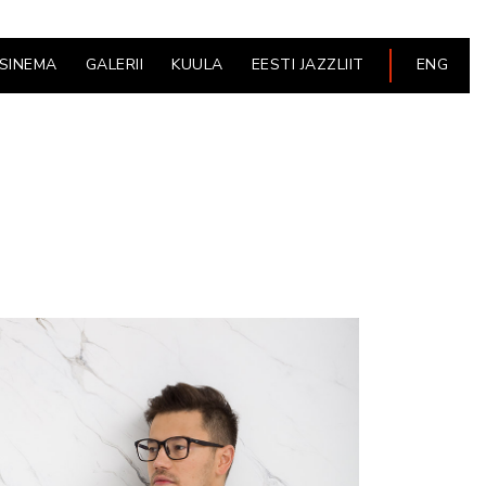
ESINEMA
GALERII
KUULA
EESTI JAZZLIIT
ENG