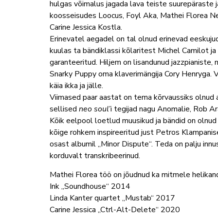
hulgas võimalus jagada lava teiste suurepäraste
koosseisudes Loocus, Foyl Aka, Mathei Florea Ne
Carine Jessica Kostla.
Erinevatel aegadel on tal olnud erinevad eeskuju
kuulas ta bändiklassi kõlaritest Michel Camilot ja
garanteeritud. Hiljem on lisandunud jazzpianiste, 
Snarky Puppy oma klaverimängija Cory Henryga. V
käia ikka ja jälle.
Viimased paar aastat on tema kõrvaussiks olnud 
sellised
neo soul’
i tegijad nagu Anomalie, Rob Ar
Kõik eelpool loetlud muusikud ja bändid on olnud 
kõige rohkem inspireeritud just Petros Klampanise 
osast albumil „Minor Dispute“. Teda on palju innu
korduvalt transkribeerinud.
Mathei Florea töö on jõudnud ka mitmele helikand
Ink „Soundhouse“ 2014
Linda Kanter quartet ,,Mustab“ 2017
Carine Jessica „Ctrl-Alt-Delete“ 2020