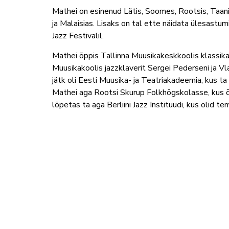
Mathei on esinenud Lätis, Soomes, Rootsis, Taan
ja Malaisias. Lisaks on tal ette näidata ülesastum
Jazz Festivalil.
Mathei õppis Tallinna Muusikakeskkoolis klassikal
Muusikakoolis jazzklaverit Sergei Pederseni ja V
jätk oli Eesti Muusika- ja Teatriakadeemia, kus ta 
Mathei aga Rootsi Skurup Folkhögskolasse, kus õ
lõpetas ta aga Berliini Jazz Instituudi, kus olid