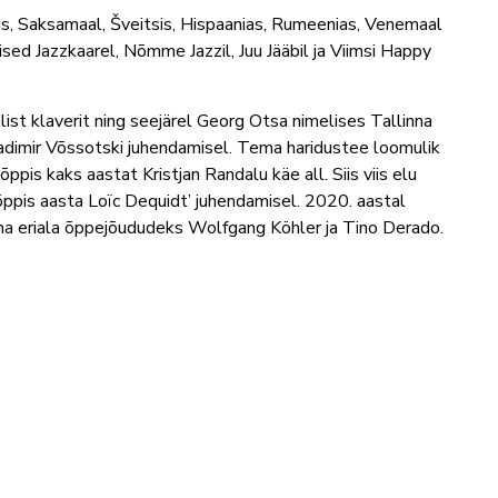
is, Saksamaal, Šveitsis, Hispaanias, Rumeenias, Venemaal
ised Jazzkaarel, Nõmme Jazzil, Juu Jääbil ja Viimsi Happy
ist klaverit ning seejärel Georg Otsa nimelises Tallinna
ladimir Võssotski juhendamisel. Tema haridustee loomulik
õppis kaks aastat Kristjan Randalu käe all. Siis viis elu
ppis aasta Loïc Dequidt’ juhendamisel. 2020. aastal
 tema eriala õppejõududeks Wolfgang Köhler ja Tino Derado.