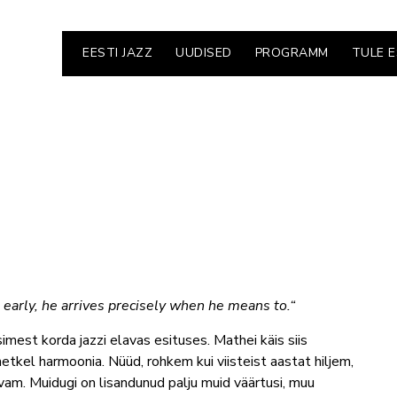
EESTI JAZZ
UUDISED
PROGRAMM
TULE 
e early, he arrives precisely when he means to.“
simest korda jazzi elavas esituses. Mathei käis siis
etkel harmoonia. Nüüd, rohkem kui viisteist aastat hiljem,
vam. Muidugi on lisandunud palju muid väärtusi, muu