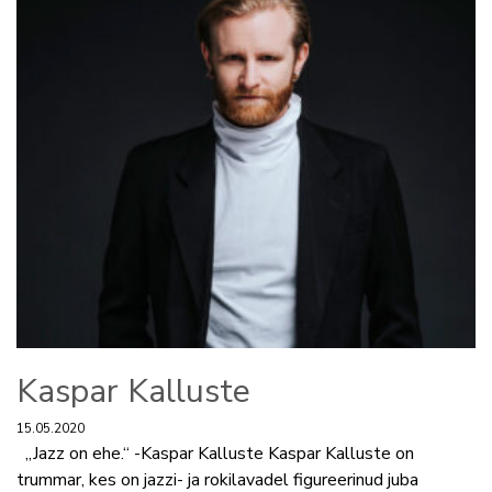
Kaspar Kalluste
15.05.2020
„Jazz on ehe.“ -Kaspar Kalluste Kaspar Kalluste on
trummar, kes on jazzi- ja rokilavadel figureerinud juba