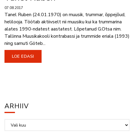
07.08.2017
Tanel Ruben (24.01.1970) on muusik, trummar, õppejõud,
helilooja. Töötab aktiivselt nii muusiku kui ka trummarina
alates 1990-ndatest aastatest. Lõpetanud G.Otsa nim.
Tallinna Muusikakooli kontrabassi ja trummide eriala (1993)
ning samuti Göteb...
LOE EDASI
ARHIIV
Arhiiv