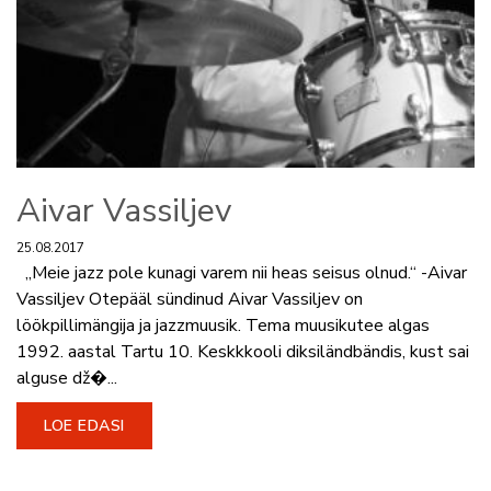
Aivar Vassiljev
25.08.2017
„Meie jazz pole kunagi varem nii heas seisus olnud.“ -Aivar
Vassiljev Otepääl sündinud Aivar Vassiljev on
löökpillimängija ja jazzmuusik. Tema muusikutee algas
1992. aastal Tartu 10. Keskkkooli diksiländbändis, kust sai
alguse dž�...
LOE EDASI