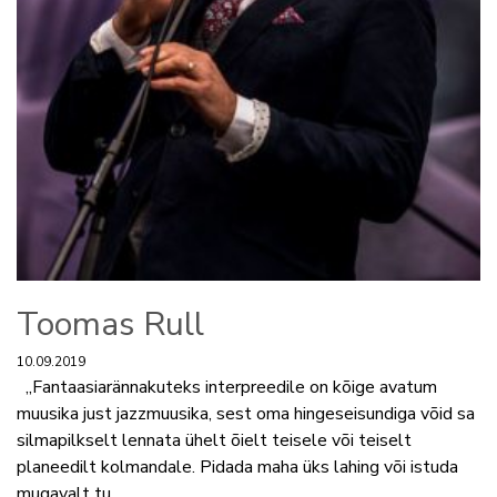
Toomas Rull
10.09.2019
„Fantaasiarännakuteks interpreedile on kõige avatum
muusika just jazzmuusika, sest oma hingeseisundiga võid sa
silmapilkselt lennata ühelt õielt teisele või teiselt
planeedilt kolmandale. Pidada maha üks lahing või istuda
mugavalt tu...