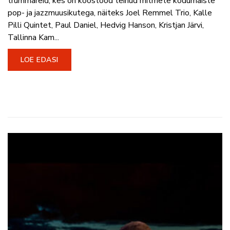
trummareid, kes on koostööd teinud mitmete kodumaiste
pop- ja jazzmuusikutega, näiteks Joel Remmel Trio, Kalle
Pilli Quintet, Paul Daniel, Hedvig Hanson, Kristjan Järvi,
Tallinna Kam...
LOE EDASI