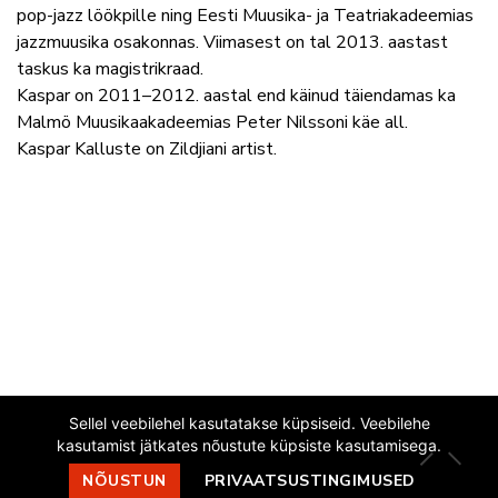
pop-jazz löökpille ning Eesti Muusika- ja Teatriakadeemias
jazzmuusika osakonnas. Viimasest on tal 2013. aastast
taskus ka magistrikraad.
Kaspar on 2011–2012. aastal end käinud täiendamas ka
Malmö Muusikaakadeemias Peter Nilssoni käe all.
Kaspar Kalluste on Zildjiani artist.
Sellel veebilehel kasutatakse küpsiseid. Veebilehe
kasutamist jätkates nõustute küpsiste kasutamisega.
EESTI JAZZLIIT
NÕUSTUN
PRIVAATSUSTINGIMUSED