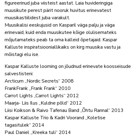
figureerinud juba viisteist aastat. Laia huvideringiga
muusikute perest pärit nooruk huvitus erinevatest
muusikastiilidest juba varakult.
Muusikalisi eeskujusid on Kasparil väga palju ja väga
erinevaid, kuid enda muusikutee kõige olulisemateks
mõjutamateks peab ta oma kalleid õpetajaid. Kaspar
Kalluste inspiratsiooniallikaiks on kirg muusika vastu ja
mõistagi elu ise.
Kaspar Kalluste looming on jõudnud erinevate koosseisude
salvestisteni:
Arcticum „Nordic Secrets“ 2008
FrankFrank „Frank Frank“ 2010
Carrot Lights „Carrot Lights“ 2012
Maarja- Liis Ilus „Kuldne põld“ 2012
Liisi Koikson & Raivo Tafenau Band „Õhtu Rannal“ 2013
Kaspar Kalluste Trio & Kadri Voorand „Koletise
tagasitulek“ 2014
Paul Daniel „Kreeka tuli“ 2014