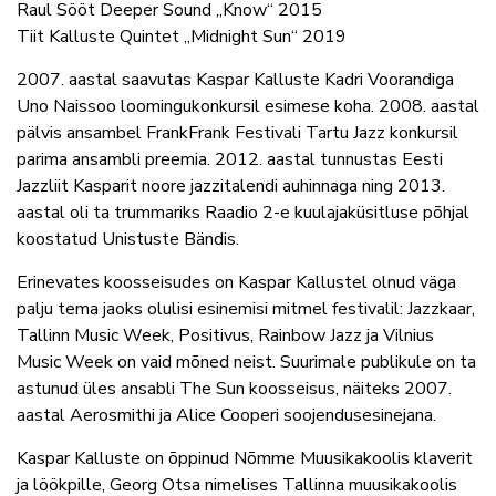
Raul Sööt Deeper Sound „Know“ 2015
Tiit Kalluste Quintet „Midnight Sun“ 2019
2007. aastal saavutas Kaspar Kalluste Kadri Voorandiga
Uno Naissoo loomingukonkursil esimese koha. 2008. aastal
pälvis ansambel FrankFrank Festivali Tartu Jazz konkursil
parima ansambli preemia. 2012. aastal tunnustas Eesti
Jazzliit Kasparit noore jazzitalendi auhinnaga ning 2013.
aastal oli ta trummariks Raadio 2-e kuulajaküsitluse põhjal
koostatud Unistuste Bändis.
Erinevates koosseisudes on Kaspar Kallustel olnud väga
palju tema jaoks olulisi esinemisi mitmel festivalil: Jazzkaar,
Tallinn Music Week, Positivus, Rainbow Jazz ja Vilnius
Music Week on vaid mõned neist. Suurimale publikule on ta
astunud üles ansabli The Sun koosseisus, näiteks 2007.
aastal Aerosmithi ja Alice Cooperi soojendusesinejana.
Kaspar Kalluste on õppinud Nõmme Muusikakoolis klaverit
ja löökpille, Georg Otsa nimelises Tallinna muusikakoolis