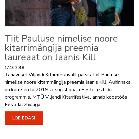
Tiit Pauluse nimelise noore
kitarrimängija preemia
laureaat on Jaanis Kill
17.10.2018
Tänavusel Viljandi Kitarrifestivalil pälvis Tiit Pauluse
nimelise noore kitarrimängija preemia Jaanis Kill. Auhinnaks
on kontserdid 2019. a. sügishooaja Eesti Jazzliidu
programmis. MTÜ Viljandi Kitarrifestival annab koostöös
Eesti Jazzliiduga ...
LOE EDASI