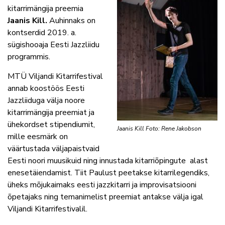
kitarrimängija preemia
Jaanis Kill.
Auhinnaks on
kontserdid 2019. a.
sügishooaja Eesti Jazzliidu
programmis.
MTÜ Viljandi Kitarrifestival
annab koostöös Eesti
Jazzliiduga välja noore
kitarrimängija preemiat ja
ühekordset stipendiumit,
Jaanis Kill Foto: Rene Jakobson
mille eesmärk on
väärtustada väljapaistvaid
Eesti noori muusikuid ning innustada kitarriõpingute alast
enesetäiendamist. Tiit Paulust peetakse kitarrilegendiks,
üheks mõjukaimaks eesti jazzkitarri ja improvisatsiooni
õpetajaks ning temanimelist preemiat antakse välja igal
Viljandi Kitarrifestivalil.