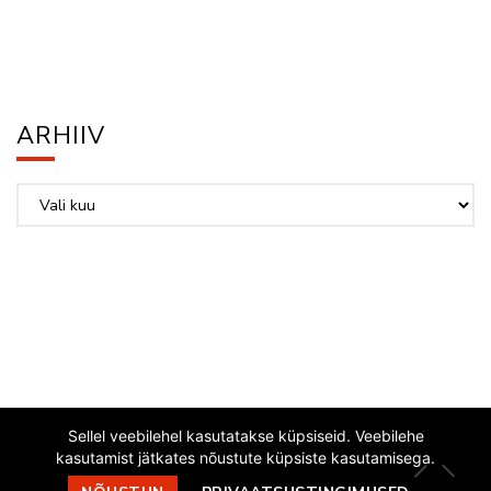
ARHIIV
Arhiiv
Sellel veebilehel kasutatakse küpsiseid. Veebilehe
kasutamist jätkates nõustute küpsiste kasutamisega.
EESTI JAZZLIIT