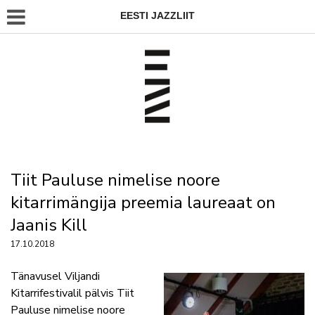
EESTI JAZZLIIT
Tiit Pauluse nimelise noore
kitarrimängija preemia laureaat on
Jaanis Kill
17.10.2018
Tänavusel Viljandi
Kitarrifestivalil pälvis Tiit
Pauluse nimelise noore