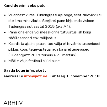
Kandideerimiseks palun:
Vii ennast kurssi Tudengijazzi ajalooga, sest tulevikku ei
ole ilma minevikuta. Seejärel pane kirja enda visioon
Tudengijazzist aastal 2018 (üks A4).
Pane kirja enda või meeskonna tutvustus, sh kõigi
tööülesanded ehk rollijaotus.
Kaardista ajaline plaan: too välja ettevalmistusperioodi
pikkus koos tegevustega, aga ka järeltegevused
(Tudengijazz 2019 toimub 6.-9. märtsini).
Mõtle välja festivali hüüdlause.
Saada kogu infopakett
aadressile
info@jazz.ee
. Tähtaeg 1. november 2018!
ARHIIV