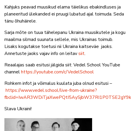
Kahjuks peavad muusikud elama täielikus ebakindluses ja
planeeritud ülekanded ei pruugi lubatud ajal toimuda. Seda
tänu õhuhäirele.
Sarja mõte on tuua tähelepanu Ukraina muusikutele ja kogu
maailma silmad suunata sellele, mis Ukrainas toimub.
Lisaks kogutakse toetusi nii Ukraina kaitseväe jaoks.
Annetuste jaoks vajav info on leitav
siit
.
Reaalajas saab esitusi jälgida siit: Vedel School YouTube
channel
https://youtube.com/c/VedelSchool
Rohkem infot ja võimalus kuulata juba olnud esitusi –
https://www.vedel.school/live-from-ukraine?
fbclid=IwAR3WDiTjaXwePQtI5AySjbW37RI1P0TSE2gY9k
Slava Ukraini!