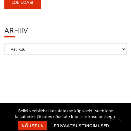
LOE EDASI
ARHIIV
Arhiiv
Sellel veebilehel kasutatakse küpsiseid. Veebilehe
kasutamist jätkates nõustute küpsiste kasutamisega.
EESTI JAZZLIIT
NÕUSTUN
PRIVAATSUSTINGIMUSED