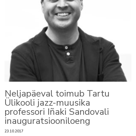
Neljapäeval toimub Tartu
Ülikooli jazz-muusika
professori Iñaki Sandovali
inauguratsiooniloeng
23.10.2017