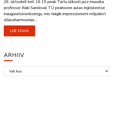
26. oktoobril kell 16.15 peab Tartu ülikooli jazz-muusika
professor Iñaki Sandoval TÜ peahoone aulas ingliskeelse
inauguratsiooniloengu, mis räägib impressionismi mõjudest
džässiharmoonias....
LOE EDASI
ARHIIV
Arhiiv