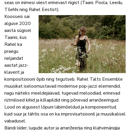
seas on inimesi viiest erinevast riigist (Taani, Poola, Leedu,
Tšehhi ning Rahel Eestist).
Koosseis sai
alguse 2020
aasta sügisel
Taanis, kus
Rahel ka
praegu
neljandat
aastat jazz-
klaverit ja
kompositsiooni õpib ning tegutseb. Rahel Talts Ensemble
muusikat iseloomustavad modernse pop-jazzi elemendid,
nagu näiteks meeldejäävad, tugevad meloodiad, erinevad
rütmilised kihid ja kõlapildid ning põnevad arranžeeringud.
Lood on algusest lõpuni läbimõeldud ja komponeeritud,
kuid suur ja tähtis osa on ka improvisatsioonil ja muusikalisel
vabadusel.
Bändi liider, lugude autor ja arranžeerija ning klahvimängija