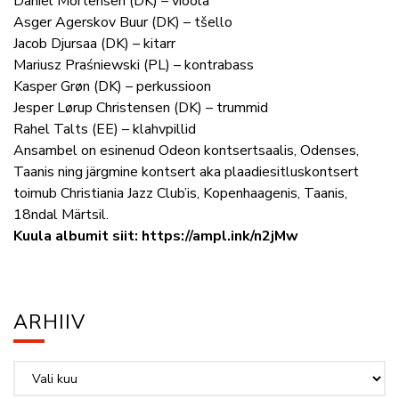
Daniel Mortensen (DK) – vioola
Asger Agerskov Buur (DK) – tšello
Jacob Djursaa (DK) – kitarr
Mariusz Praśniewski (PL) – kontrabass
Kasper Grøn (DK) – perkussioon
Jesper Lørup Christensen (DK) – trummid
Rahel Talts (EE) – klahvpillid
Ansambel on esinenud Odeon kontsertsaalis, Odenses,
Taanis ning järgmine kontsert aka plaadiesitluskontsert
toimub Christiania Jazz Club’is, Kopenhaagenis, Taanis,
18ndal Märtsil.
Kuula albumit siit: https://ampl.ink/n2jMw
ARHIIV
Arhiiv