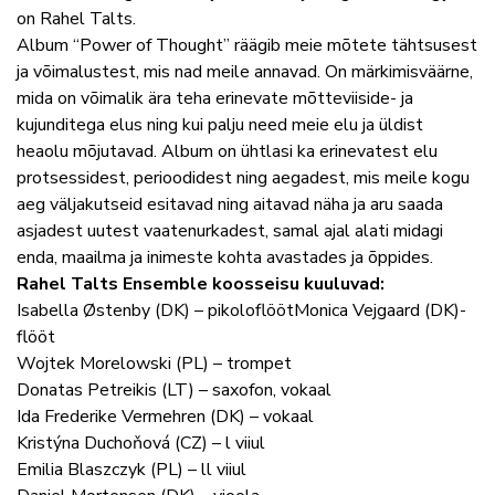
on Rahel Talts.
Album “Power of Thought” räägib meie mõtete tähtsusest
ja võimalustest, mis nad meile annavad. On märkimisväärne,
mida on võimalik ära teha erinevate mõtteviiside- ja
kujunditega elus ning kui palju need meie elu ja üldist
heaolu mõjutavad. Album on ühtlasi ka erinevatest elu
protsessidest, perioodidest ning aegadest, mis meile kogu
aeg väljakutseid esitavad ning aitavad näha ja aru saada
asjadest uutest vaatenurkadest, samal ajal alati midagi
enda, maailma ja inimeste kohta avastades ja õppides.
Rahel Talts Ensemble koosseisu kuuluvad:
Isabella Østenby (DK) – pikoloflöötMonica Vejgaard (DK)-
flööt
Wojtek Morelowski (PL) – trompet
Donatas Petreikis (LT) – saxofon, vokaal
Ida Frederike Vermehren (DK) – vokaal
Kristýna Duchoňová (CZ) – l viiul
Emilia Blaszczyk (PL) – ll viiul