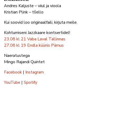
Andres Kaljuste – viiul ja vioola
Kristian Plink – tšello
Kui soovid loo originaalfaili, kirjuta meile.
Kohtumiseni Jazzkaare kontsertidel!
23.08 kl 21 Vaba Laval Tallinnas
27.08 kl 19 Endla küünis Pärnus
Naeratustega
Mingo Rajandi Quintet
Facebook
|
Instagram
YouTube
|
Spotify