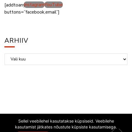
Instagram
YouTube
[addtoany
buttons=”facebook,email”]
ARHIIV
Arhiiv
Sellel veebilehel kasutatakse küpsiseid. Veebilehe
kasutamist jätkates nõustute küpsiste kasutamisega.
EESTI JAZZLIIT