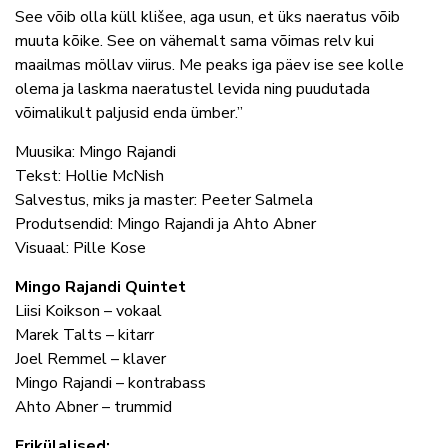
See võib olla küll klišee, aga usun, et üks naeratus võib
muuta kõike. See on vähemalt sama võimas relv kui
maailmas möllav viirus. Me peaks iga päev ise see kolle
olema ja laskma naeratustel levida ning puudutada
võimalikult paljusid enda ümber.”
Muusika: Mingo Rajandi
Tekst: Hollie McNish
Salvestus, miks ja master: Peeter Salmela
Produtsendid: Mingo Rajandi ja Ahto Abner
Visuaal: Pille Kose
Mingo Rajandi Quintet
Liisi Koikson – vokaal
Marek Talts – kitarr
Joel Remmel – klaver
Mingo Rajandi – kontrabass
Ahto Abner – trummid
Erikülalised: