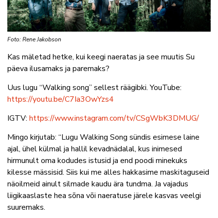
Foto: Rene Jakobson
Kas mäletad hetke, kui keegi naeratas ja see muutis Su
päeva ilusamaks ja paremaks?
Uus lugu “Walking song” sellest räägibki. YouTube:
https://youtu.be/C7Ia3OwYzs4
IGTV:
https://www.instagram.com/tv/CSgWbK3DMUG/
Mingo kirjutab: “Lugu Walking Song sündis esimese laine
ajal, ühel külmal ja hallil kevadnädalal, kus inimesed
hirmunult oma kodudes istusid ja end poodi minekuks
kilesse mässisid. Siis kui me alles hakkasime maskitaguseid
näoilmeid ainult silmade kaudu ära tundma. Ja vajadus
liigikaaslaste hea sõna või naeratuse järele kasvas veelgi
suuremaks.