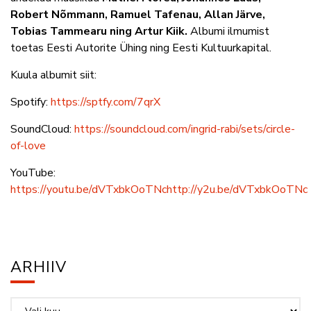
Robert Nõmmann, Ramuel Tafenau, Allan Järve,
Tobias Tammearu ning Artur Kiik.
Albumi ilmumist
toetas Eesti Autorite Ühing ning Eesti Kultuurkapital.
Kuula albumit siit:
Spotify:
https://sptfy.com/7qrX
SoundCloud:
https://soundcloud.com/ingrid-rabi/sets/circle-
of-love
YouTube:
https://youtu.be/dVTxbkOoTNchttp://y2u.be/dVTxbkOoTNc
ARHIIV
Arhiiv