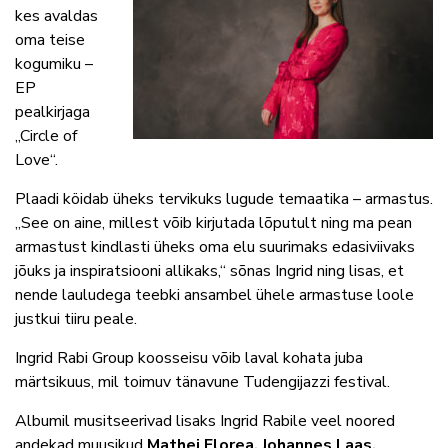
kes avaldas
oma teise
kogumiku –
EP
pealkirjaga
„Circle of
Love“.
Plaadi köidab üheks tervikuks lugude temaatika – armastus.
„See on aine, millest võib kirjutada lõputult ning ma pean
armastust kindlasti üheks oma elu suurimaks edasiviivaks
jõuks ja inspiratsiooni allikaks,“ sõnas Ingrid ning lisas, et
nende lauludega teebki ansambel ühele armastuse loole
justkui tiiru peale.
Ingrid Rabi Group koosseisu võib laval kohata juba
märtsikuus, mil toimuv tänavune Tudengijazzi festival.
Albumil musitseerivad lisaks Ingrid Rabile veel noored
andekad muusikud
Mathei Florea, Johannes Laas,