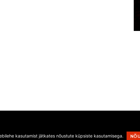
eebilehe kasutamist jätkates nõustute küpsiste kasutamisega.
NÕ