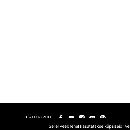
EESTI JAZZLIIT
Sellel veebilehel kasutatakse küpsiseid. V