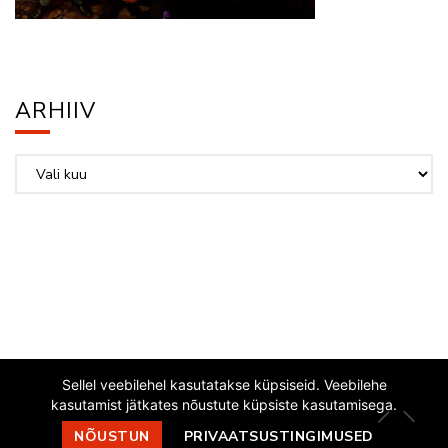
ARHIIV
Arhiiv
Sellel veebilehel kasutatakse küpsiseid. Veebilehe
kasutamist jätkates nõustute küpsiste kasutamisega.
EESTI JAZZLIIT
NÕUSTUN
PRIVAATSUSTINGIMUSED