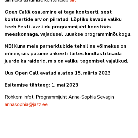
liikmeks astumise kohta leiab
siit
Open Callil
osalemine ei taga kontserti, sest
kontsertide arv on piiratud. Lõpliku kavade valiku
teeb Eesti Jazzliidu programmijuht koostöös
meeskonnaga, vajadusel luuakse programminõukogu.
NB! Kuna meie parnerklubide tehniline võimekus on
erinev, siis palume ankeeti täites kindlasti lisada
juurde ka raiderid, mis on valiku tegemisel vajalikud.
Uus Open Call avatud alates 15. märts 2023
Esitamise tähtaeg: 1. mai 2023
Rohkem infot: Programmijuht Anna-Sophia Sevagin
annasophia@jazz.ee