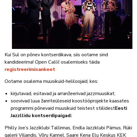
Kui Sul on põnev kontserdikava, siis ootame sind
kandideerima!
Open Callil
osalemiseks täida
registreerimisankeet
Ootame osalema muusikuid-heliloojaid, kes:
kirjutavad, esitavad ja arranžeerivad jazzmuusikat;
soovivad luua žanriteüleseid koostööprojekte kaasates
programmi põnevaid muusikuid teistest stiilidest
Eesti
Jazzllidu kontserdipaigad:
Philly Joe’s Jazziklubi Tallinnas, Endla Jazzklubi Pärnus, Rüki
galerii Viljandis, Võru Kannel, Saare Kena Elu Keskus KEK