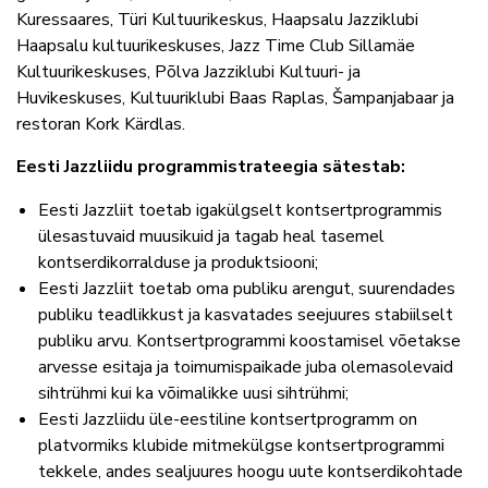
Kuressaares, Türi Kultuurikeskus, Haapsalu Jazziklubi
Haapsalu kultuurikeskuses, Jazz Time Club Sillamäe
Kultuurikeskuses, Põlva Jazziklubi Kultuuri- ja
Huvikeskuses, Kultuuriklubi Baas Raplas, Šampanjabaar ja
restoran Kork Kärdlas.
Eesti Jazzliidu programmistrateegia sätestab:
Eesti Jazzliit toetab igakülgselt kontsertprogrammis
ülesastuvaid muusikuid ja tagab heal tasemel
kontserdikorralduse ja produktsiooni;
Eesti Jazzliit toetab oma publiku arengut, suurendades
publiku teadlikkust ja kasvatades seejuures stabiilselt
publiku arvu. Kontsertprogrammi koostamisel võetakse
arvesse esitaja ja toimumispaikade juba olemasolevaid
sihtrühmi kui ka võimalikke uusi sihtrühmi;
Eesti Jazzliidu üle-eestiline kontsertprogramm on
platvormiks klubide mitmekülgse kontsertprogrammi
tekkele, andes sealjuures hoogu uute kontserdikohtade