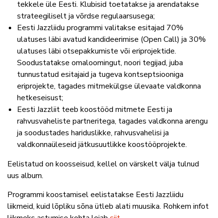
tekkele üle Eesti. Klubisid toetatakse ja arendatakse
strateegiliselt ja võrdse regulaarsusega;
Eesti Jazzliidu programmi valitakse esitajad 70%
ulatuses läbi avatud kandideerimise (Open Call) ja 30%
ulatuses läbi otsepakkumiste või eriprojektide.
Soodustatakse omaloomingut, noori tegijad, juba
tunnustatud esitajaid ja tugeva kontseptsiooniga
eriprojekte, tagades mitmekülgse ülevaate valdkonna
hetkeseisust;
Eesti Jazzliit teeb koostööd mitmete Eesti ja
rahvusvaheliste partneritega, tagades valdkonna arengu
ja soodustades hariduslikke, rahvusvahelisi ja
valdkonnaüleseid jätkusuutlikke koostööprojekte.
Eelistatud on koosseisud, kellel on värskelt välja tulnud
uus album.
Programmi koostamisel eelistatakse Eesti Jazzliidu
liikmeid, kuid lõpliku sõna ütleb alati muusika. Rohkem infot