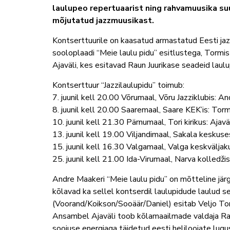
laulupeo repertuaarist ning rahvamuusika su
mõjutatud jazzmuusikast.
Kontserttuurile on kaasatud armastatud Eesti jaz
sooloplaadi “Meie laulu pidu” esitlustega, Tormi
Ajaväli, kes esitavad Raun Juurikase seadeid laulu
Kontserttuur “Jazzilaulupidu” toimub:
7. juunil kell 20.00 Võrumaal, Võru Jazziklubis: A
8. juunil kell 20.00 Saaremaal, Saare KEK’is: Tor
10. juunil kell 21.30 Pärnumaal, Tori kirikus: Ajavä
13. juunil kell 19.00 Viljandimaal, Sakala keskuses
15. juunil kell 16.30 Valgamaal, Valga keskväljak
25. juunil kell 21.00 Ida-Virumaal, Narva kolledži
Andre Maakeri “Meie laulu pidu” on mõtteline järg v
kõlavad ka sellel kontserdil laulupidude laulud se
(Voorand/Koikson/Sooäär/Daniel) esitab Veljo Tor
Ansambel Ajaväli toob kõlamaailmade valdaja Ra
soojuse energiaga täidetud eesti heliloojate lug