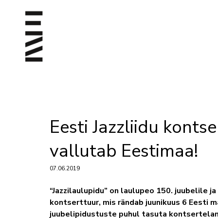
Eesti Jazzliidu kontse
vallutab Eestimaa!
07.06.2019
“Jazzilaulupidu” on laulupeo 150. juubelile j
kontserttuur, mis rändab juunikuus 6 Eesti 
juubelipidustuste puhul tasuta kontsertela