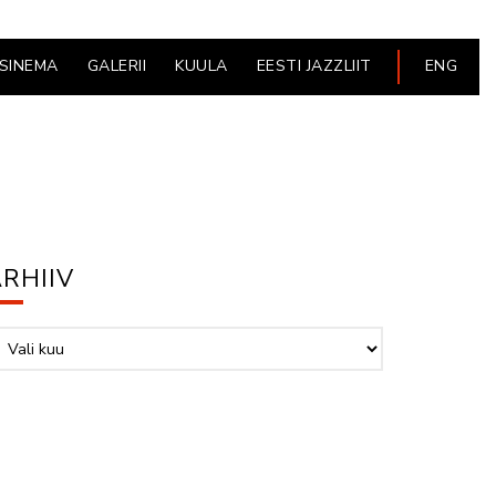
ESINEMA
GALERII
KUULA
EESTI JAZZLIIT
ENG
RHIIV
hiiv