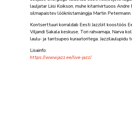
lauljatar Liisi Koikson, muhe kitarrivirtuoos And
silmapaistev löökriistamängija Martin Petermann.
Kontserttuuri korraldab Eesti Jazzliit koostöös Ee
Viljandi Sakala keskuse, Tori rahvamaja, Narva ko
laulu- ja tantsupeo kuraatoritega. Jazzilaulupidu 
Lisainfo:
https://www.jazz.ee/live-jazz/