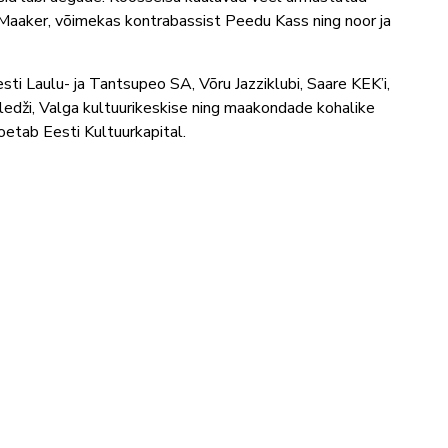
re Maaker, võimekas kontrabassist Peedu Kass ning noor ja
sti Laulu- ja Tantsupeo SA, Võru Jazziklubi, Saare KEK’i,
lledži, Valga kultuurikeskise ning maakondade kohalike
toetab Eesti Kultuurkapital.