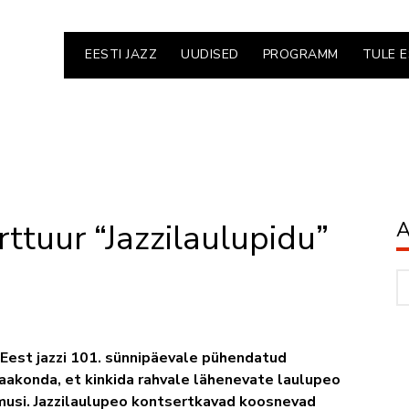
EESTI JAZZ
UUDISED
PROGRAMM
TULE 
rttuur “Jazzilaulupidu”
A
Ar
a Eest jazzi 101. sünnipäevale pühendatud
maakonda, et kinkida rahvale lähenevate laulupeo
musi. Jazzilaulupeo kontsertkavad koosnevad