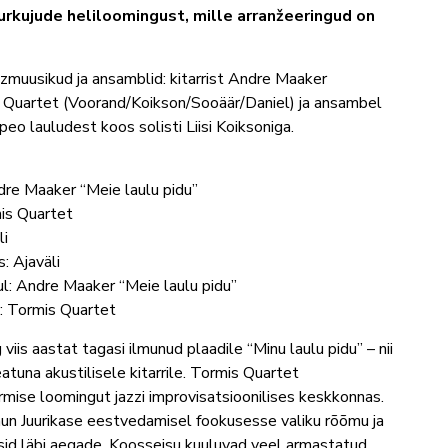
urkujude heliloomingust, mille arranžeeringud on
zmuusikud ja ansamblid: kitarrist Andre Maaker
s Quartet (Voorand/Koikson/Sooäär/Daniel) ja ansambel
peo lauludest koos solisti Liisi Koiksoniga.
ndre Maaker “Meie laulu pidu”
mis Quartet
li
: Ajaväli
ul: Andre Maaker “Meie laulu pidu”
s: Tormis Quartet
iis aastat tagasi ilmunud plaadile “Minu laulu pidu” – nii
atuna akustilisele kitarrile. Tormis Quartet
mise loomingut jazzi improvisatsioonilises keskkonnas.
un Juurikase eestvedamisel fookusesse valiku rõõmu ja
usid läbi aegade. Koosseisu kuuluvad veel armastatud