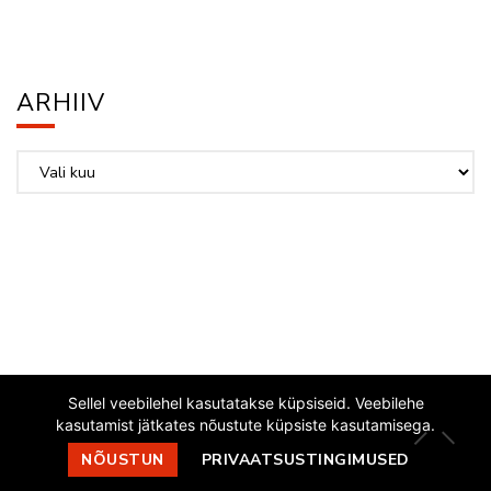
ARHIIV
Arhiiv
Sellel veebilehel kasutatakse küpsiseid. Veebilehe
kasutamist jätkates nõustute küpsiste kasutamisega.
EESTI JAZZLIIT
NÕUSTUN
PRIVAATSUSTINGIMUSED