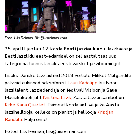
Foto: Liis Reiman, liis@liisreiman.com
25. aprillil jaotati 12. korda
Eesti jazziauhindu
. Jazzkaare ja
Eesti Jazzliidu eestvedamisel on sel aastal taas uus
kategooria tunnustamaks eesti värsket jazziloomingut.
Lisaks Danske Jazziauhind 2018 võitjale Mihkel Mälgandile
pälvisid auhinnad saksofonist
Lauri Kadalipp
kui Noor
Jazzitalent, Jazziedendaja on festivali Visioon ja Saue
Muusikakooli juht
Kristiina Liivik
, Aasta Jazzansambel on
Kirke Karja Quartet
. Esimest ko
rda anti välja ka Aasta
Jazzihelilooja, kelleks on pianist ja helilooja
Kristjan
Randalu
. Palju õnne!
Fotod: Liis Reiman, liis@liisreiman.com