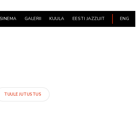
ESINEMA
GALERII
KUULA
EESTI JAZZLIIT
ENG
TUULE JUTUSTUS