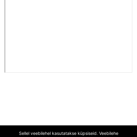
Sellel veebilehel kasutatakse küpsiseid. Veebilehe