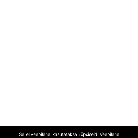
Sellel veebilehel kasutatakse küpsiseid. Veebilehe