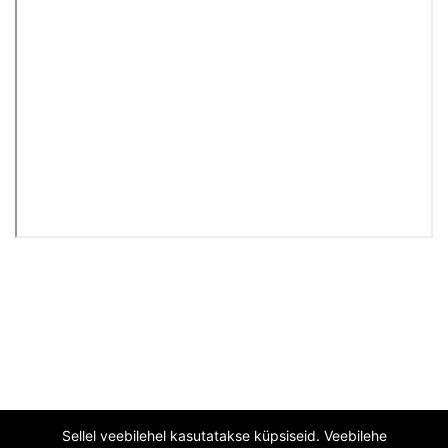
Sellel veebilehel kasutatakse küpsiseid. Veebilehe