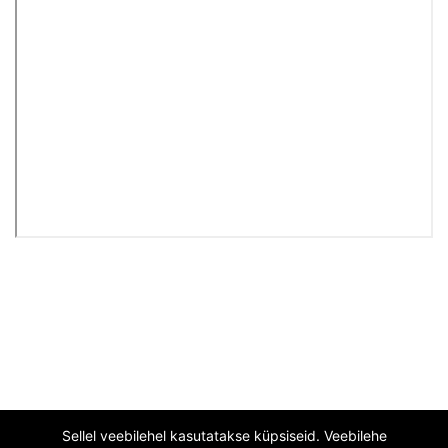
Sellel veebilehel kasutatakse küpsiseid. Veebilehe