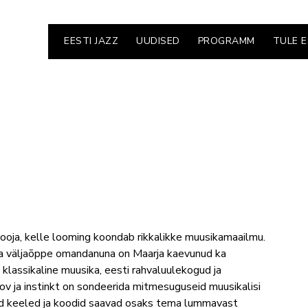
EESTI JAZZ
UUDISED
PROGRAMM
TULE 
ilooja, kelle looming koondab rikkalikke muusikamaailmu.
ika väljaõppe omandanuna on Maarja kaevunud ka
 klassikaline muusika, eesti rahvaluulekogud ja
ov ja instinkt on sondeerida mitmesuguseid muusikalisi
ased keeled ja koodid saavad osaks tema lummavast