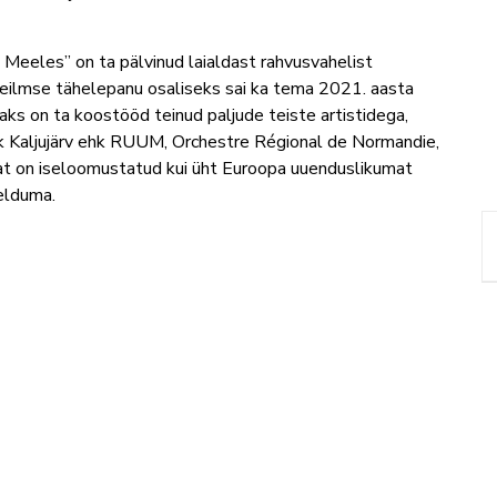
Meeles” on ta pälvinud laialdast rahvusvahelist
leilmse tähelepanu osaliseks sai ka tema 2021. aasta
aks on ta koostööd teinud paljude teiste artistidega,
ik Kaljujärv ehk RUUM, Orchestre Régional de Normandie,
at on iseloomustatud kui üht Euroopa uuenduslikumat
kelduma.