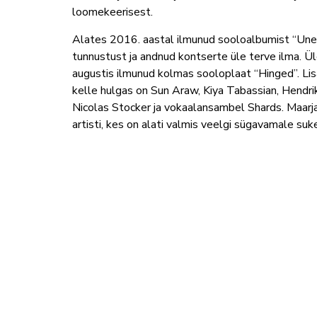
loomekeerisest.
Alates 2016. aastal ilmunud sooloalbumist “Une 
tunnustust ja andnud kontserte üle terve ilma. Ü
augustis ilmunud kolmas sooloplaat “Hinged”. Lis
kelle hulgas on Sun Araw, Kiya Tabassian, Hendr
Nicolas Stocker ja vokaalansambel Shards. Maarj
artisti, kes on alati valmis veelgi sügavamale su