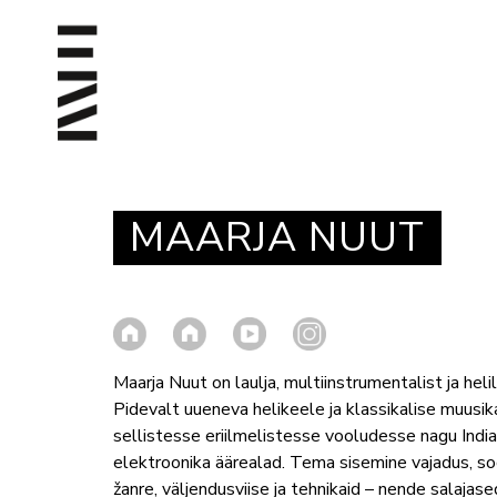
MAARJA NUUT
Maarja Nuut on laulja, multiinstrumentalist ja hel
Pidevalt uueneva helikeele ja klassikalise muus
sellistesse eriilmelistesse vooludesse nagu India
elektroonika äärealad. Tema sisemine vajadus, so
žanre, väljendusviise ja tehnikaid – nende salaj