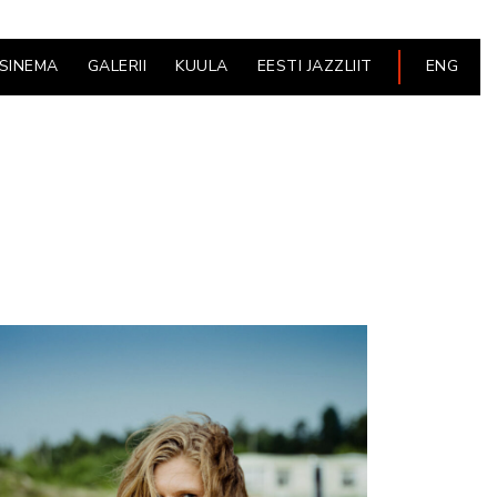
ESINEMA
GALERII
KUULA
EESTI JAZZLIIT
ENG