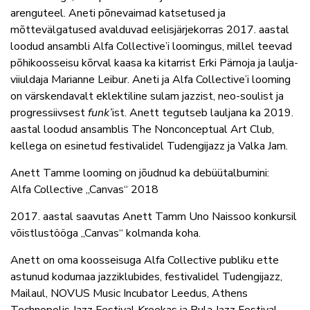
arenguteel. Aneti põnevaimad katsetused ja
mõttevälgatused avalduvad eelisjärjekorras 2017. aastal
loodud ansambli Alfa Collective’i loomingus, millel teevad
põhikoosseisu kõrval kaasa ka kitarrist Erki Pärnoja ja laulja-
viiuldaja Marianne Leibur. Aneti ja Alfa Collective’i looming
on värskendavalt eklektiline sulam jazzist, neo-soulist ja
progressiivsest
funk’
ist. Anett tegutseb lauljana ka 2019.
aastal loodud ansamblis The Nonconceptual Art Club,
kellega on esinetud festivalidel Tudengijazz ja Valka Jam.
Anett Tamme looming on jõudnud ka debüütalbumini:
Alfa Collective „Canvas“ 2018
2017. aastal saavutas Anett Tamm Uno Naissoo konkursil
võistlustööga „Canvas“ kolmanda koha.
Anett on oma koosseisuga Alfa Collective publiku ette
astunud kodumaa jazziklubides, festivalidel Tudengijazz,
Mailaul, NOVUS Music Incubator Leedus, Athens