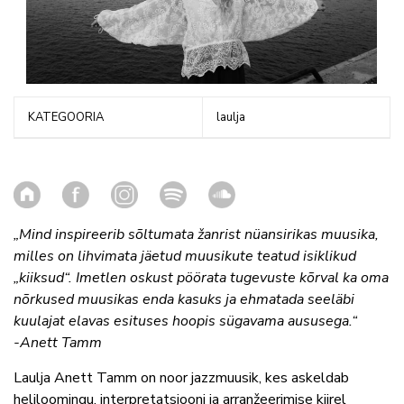
KATEGOORIA
laulja
„Mind inspireerib sõltumata žanrist nüansirikas muusika,
milles on lihvimata jäetud muusikute teatud isiklikud
„kiiksud“. Imetlen oskust pöörata tugevuste kõrval ka oma
nõrkused muusikas enda kasuks ja ehmatada seeläbi
kuulajat elavas esituses hoopis sügavama aususega.“
-Anett Tamm
Laulja Anett Tamm on noor jazzmuusik, kes askeldab
heliloomingu, interpretatsiooni ja arranžeerimise kiirel